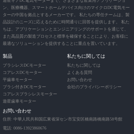
遊星ギアDC電気モーターまで、さまざまな産業用アプリケーショ
ン、医療機器、スマートホームデバイス向けのマイクロDC電気モー
ターの中国を拠点とするメーカーです。 私たちの専任チームは、製
品設計のニーズに応えるために時間通りに回答を提供します。 私た
ちは、アプリケーションとエンジニアリングのサポートを通じて、
また高品質の製造プロセスと標準を確保することにより、お客様に
最適なソリューションを提供することに重点を置いています。
製品
私たちに関しては
ブラシレスDCモーター
私たちに関しては
コアレスDCモーター
よくある質問
平歯車モーター
お問い合わせ
ブラシ付きDCモーター
会社のプライバシーポリシー
コアレスブラシレスモーター
遊星歯車モーター
お問い合わせ
住所: 中華人民共和国広東省深セン市宝安区橋南路橋南路58号館
電話: 0086-13923860676