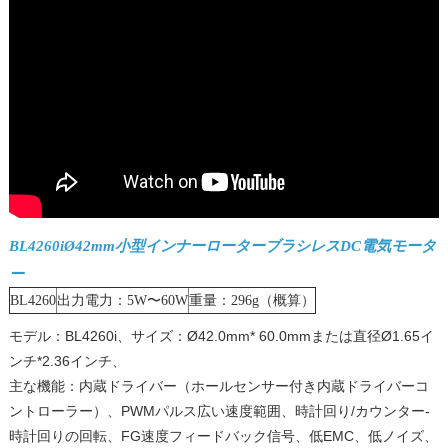
BL4260iØ42mm小型インナーローターブラシレスDC電気モータ
ー
BL4260
出力電力：5W〜60W
重量：296g（概算）
モデル：BL4260i、サイズ：Ø42.0mm* 60.0mmまたは直径Ø1.65イ
ンチ*2.36インチ、
主な機能：内蔵ドライバー（ホールセンサー付き内蔵ドライバーコ
ントローラー）、PWMパルス広い速度範囲、時計回り/カウンター-
時計回りの回転、FG速度フィードバック信号、低EMC、低ノイズ、