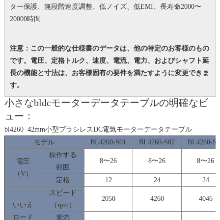
ター保護、無段階速度調整、低ノイズ、低EMI、長寿命2000〜
20000時間
注意：この一般的な仕様書のデータは、他の特定のお客様のもの
です。
電圧、定格トルク、速度、電流、電力、およびシャフト延
長の機能と寸法は、お客様固有の要件を満たすように変更できま
す。
小さなbldcモーターデータテーブルの明確なビ
ュー：
bl4260 42mm小型ブラシレスDC電気モーターデータテーブル
モデル
BL4260-S01
BL4260-S02
BL4260-S
操作する
8〜26
8〜26
8〜26
電圧
範囲
（V）
定格
12
24
24
スピード
2050
4260
4046
いいえ
（rpm）
ロード
電流