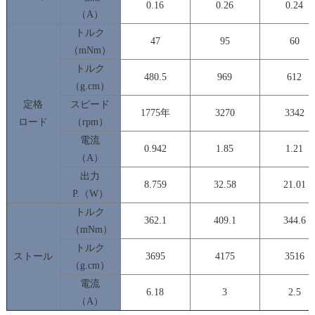
0.16
0.26
0.24
（A）
トルク
47
95
60
（mNm）
トルク
480.5
969
612
（g.cm）
定格
スピード
1775年
3270
3342
ロード
（rpm）
電流
0.942
1.85
1.21
（A）
出力
8.759
32.58
21.01
P.（W）
トルク
362.1
409.1
344.6
（mNm）
トルク
ストール
3695
4175
3516
（g.cm）
電流
6.18
3
2.5
（A）