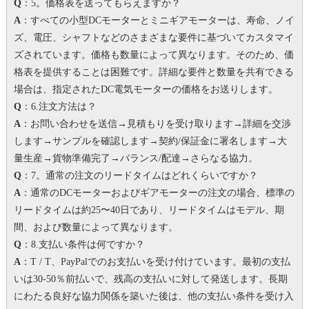
Q
：5。価格表を送ってもらえますか？
A
：すべての小型DCモーターとミニギアモーターは、寿命、ノイ
ズ、電圧、シャフトなどのさまざまな要件に基づいてカスタマイ
ズされています。価格も数量によって異なります。
そのため、価
格表を提供することは困難です。
詳細な要件と数量を共有できる
場合は、指定されたDC電気モーターの価格をお送りします。
Q
：6.注文方法は？
A
：お問い合わせを送信→見積もりを受け取ります→詳細を交渉
します→サンプルを確認します→契約/保証金に署名します→大
量生産→貨物準備完了→バランス/配達→さらなる協力。
Q
：7。
通常の注文のリードタイムはどれくらいですか？
A
：通常のDCモーターおよびギアモーターの注文の場合、標準の
リードタイムは約25〜40日であり、リードタイムはモデル、期
間、および数量によって異なります。
Q
：8.支払い条件は何ですか？
A
：T / T、PayPalでのお支払いを受け付けています。
最初の支払
いは30-50％前払いで、残高の支払いに対して発送します。
長期
にわたる良好な協力関係を築いた後は、他の支払い条件を受け入