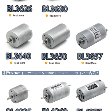
外径Ø42mmインナーローターbldcモーター、ドライバー内蔵：