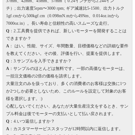
37mm、42mm、45mm、57mm（ 0.24インチから2.244イン
チ）;
出力速度5rpm〜3000 rpm;
ギア減速比5-1500、出力トルク
1gf.cmから500kgf.cm（0.098mN.mから49Nm、0.014oz.inから
7000oz.in）。
長い寿命と信頼性の高いスムーズな走行。
Q
：2.工具費を提供できれば、新しいモーターを開発することは
できますか？
A
： はい。
性能、サイズ、年間数量、目標価格などの詳細な要件
を教えてください。その後、評価を行い、提案を提供します。
Q
：3.サンプルを入手できますか？
A
：サンプルのほとんどは無料です。一部の高価なモーターは、
一括注文価格の2倍の価格を請求します。
大量注文のみを扱っており、多くの消費者のお客様は交換に1つ
か2つしか必要としないため、このルールを設定して対象のお客
様を選択します。
:)
心配しないでください、あなたが大量生産注文をするとき、サン
プル料金は後でモーターの支払いとして払い戻されます。
Q
：4.いつ返信しますか？
A
：カスタマーサービススタッフが12時間以内に返信します。